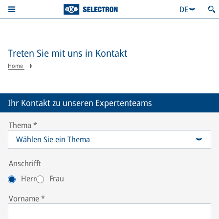
DE
Treten Sie mit uns in Kontakt
Home
Ihr Kontakt zu unseren Expertenteams
Thema
*
Wählen Sie ein Thema
Informationen zu Cyber Security Dienstleistungen & Schulungen
Anschrifft
Herr
Frau
Vorname
*