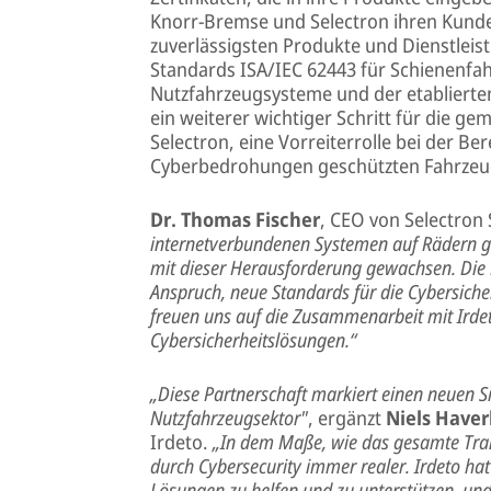
Knorr-Bremse und Selectron ihren Kunde
zuverlässigsten Produkte und Dienstleis
Standards ISA/IEC 62443 für Schienenfa
Nutzfahrzeugsysteme und der etablierten
ein weiterer wichtiger Schritt für die g
Selectron, eine Vorreiterrolle bei der Be
Cyberbedrohungen geschützten Fahrzeu
Dr. Thomas Fischer
, CEO von Selectron
internetverbundenen Systemen auf Rädern gew
mit dieser Herausforderung gewachsen. Die P
Anspruch, neue Standards für die Cybersicher
freuen uns auf die Zusammenarbeit mit Irdet
Cybersicherheitslösungen.“
„Diese Partnerschaft markiert einen neuen 
Nutzfahrzeugsektor"
, ergänzt
Niels Have
Irdeto.
„In dem Maße, wie das gesamte Tra
durch Cybersecurity immer realer. Irdeto hat
Lösungen zu helfen und zu unterstützen, und