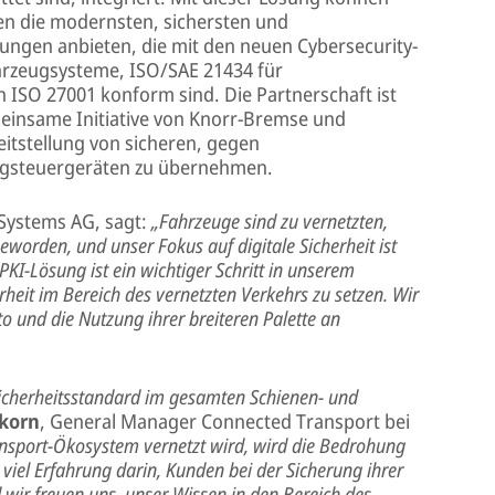
n die modernsten, sichersten und
tungen anbieten, die mit den neuen Cybersecurity-
hrzeugsysteme, ISO/SAE 21434 für
 ISO 27001 konform sind. Die Partnerschaft ist
emeinsame Initiative von Knorr-Bremse und
reitstellung von sicheren, gegen
gsteuergeräten zu übernehmen.
 Systems AG, sagt:
„Fahrzeuge sind zu vernetzten,
orden, und unser Fokus auf digitale Sicherheit ist
KI-Lösung ist ein wichtiger Schritt in unserem
heit im Bereich des vernetzten Verkehrs zu setzen. Wir
o und die Nutzung ihrer breiteren Palette an
Sicherheitsstandard im gesamten Schienen- und
rkorn
, General Manager Connected Transport bei
nsport-Ökosystem vernetzt wird, wird die Bedrohung
 viel Erfahrung darin, Kunden bei der Sicherung ihrer
 wir freuen uns, unser Wissen in den Bereich des